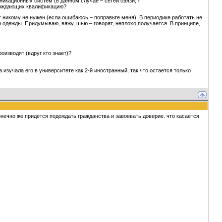
уникационных систем (в данном случае – сетей связи)?
верждающих квалификацию?
г никому не нужен (если ошибаюсь – поправьте меня). В периодике работать не
н одежды. Придумываю, вяжу, шью – говорят, неплохо получается. В принципе,
оизводят (вдруг кто знает)?
 изучала его в университете как 2-й иностранный, так что остается только
онечно же придется подождать гражданства и завоевать доверие. что касается