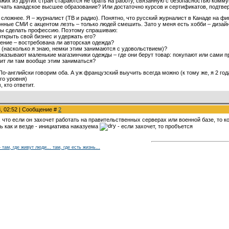
езжих из других стран стараются не брать на работу, связанную с безопасностью комм
лучать канадское высшее образование? Или достаточно курсов и сертификатов, подт
 сложнее. Я – журналист (ТВ и радио). Понятно, что русский журналист в Канаде на фи
онные СМИ с акцентом лезть – только людей смешить. Зато у меня есть хобби – дизай
бы сделать профессию. Поэтому спрашиваю:
открыть свой бизнес и удержать его?
ление – востребована ли авторская одежда?
 (насколько я знаю, немки этим занимаются с удовольствием)?
оказывают маленькие магазинчики одежды – где они берут товар: покупают или сами пр
оит ли там вообще этим заниматься?
По-английски говорим оба. А уж французский выучить всегда можно (к тому же, я 2 года
го уровня)
 кто ответит.
8, 02:52 | Сообщение #
2
, что если он захочет работать на правительственных серверах или военной базе, то к
ь как и везде - инициатива наказуема
- если захочет, то пробъется
 – там, где живут люди… там, где есть жизнь…