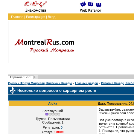
Главная
|
Регистрация
|
Вход
1
Страница
1
из
1
Русский Форум Монреаля, Квебека и Канады
»
Главный раздел
»
Работа в Канаде, Квеб
Несколько вопросов о карьерном росте
Aidka
Дата: Понедельник, 04.
Здравствуйте, уважа
Заглянувший
Очень нужен ваш сове
Группа: Пользователи
Вот уже полгода я скл
Сообщений:
1
трудится в крупной ко
останется. Проблема в
Репутация:
0
1. Правда ли, что рус
Статус:
Offline