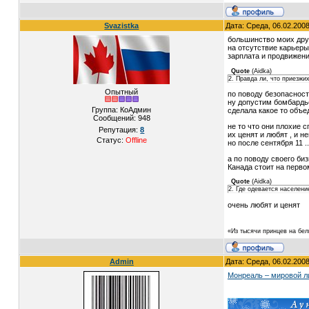
Svazistka
Дата: Среда, 06.02.200
большинство моих дру
на отсутствие карьеры
зарплата и продвижени
Quote
(
Aidka
)
2. Правда ли, что приезжи
Опытный
по поводу безопасност
ну допустим бомбардь
Группа: КоАдмин
сделала какое то объед
Сообщений:
948
не то что они плохие с
Репутация:
8
их ценят и любят , и н
Статус:
Offline
но после сентября 11 .
а по поводу своего биз
Канада стоит на перво
Quote
(
Aidka
)
2. Где одевается населени
очень любят и ценят
«Из тысячи принцев на бел
Admin
Дата: Среда, 06.02.200
Монреаль – мировой л