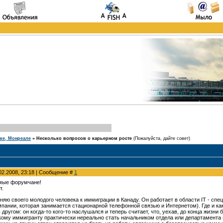
еке, Монреале
»
Несколько вопросов о карьерном росте
(Пожалуйста, дайте совет)
02.2008, 23:18 | Сообщение #
1
емые форумчане!
т.
оняю своего молодого человека к иммиграции в Канаду. Он работает в области IT - сп
мпании, которая занимается стационарной телефонной связью и Интернетом). Где и ка
 другом: он когда-то кого-то наслушался и теперь считает, что, уехав, до конца жизни
скому иммигранту практически нереально стать начальником отдела или департамента (