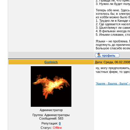
2. Правда ли, что при
3. Нужно ли будет по
Теперь обо мне. Здесь
хотелось бы; в электр
из хобби можно было 
1. Трудно ли в Канаде 
2. Где одевается насе
3. Шьют/вяжут ли сами
4. В фильмах иногда п
5. Иными словами, ст
Языки – не проблема. 
подтянуть до прилично
Большое спасибо всем,
Gorinich
Дата: Среда, 06.02.200
ну, могу предположить
частных фирм, то здес
"Каалле - Ваалла - Валла"
Администратор
Группа: Администраторы
Сообщений:
583
Репутация:
0
Статус:
Offline