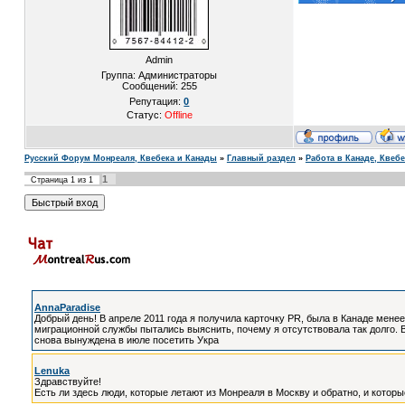
Admin
Группа: Администраторы
Сообщений:
255
Репутация:
0
Статус:
Offline
Русский Форум Монреаля, Квебека и Канады
»
Главный раздел
»
Работа в Канаде, Квеб
1
Страница
1
из
1