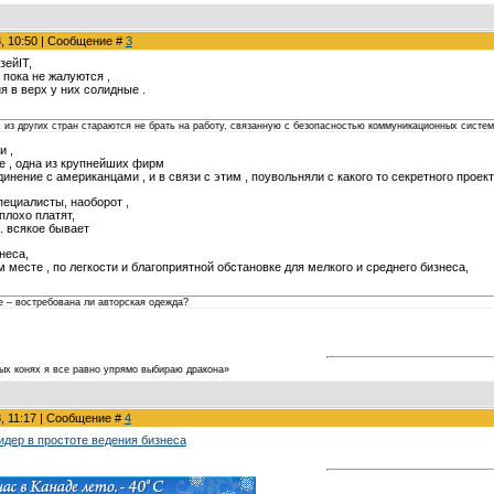
8, 10:50 | Сообщение #
3
зейIT,
 пока не жалуются ,
я в верх у них солидные .
х из других стран стараются не брать на работу, связанную с безопасностью коммуникационных систем
и ,
е , одна из крупнейших фирм
инение с американцами , и в связи с этим , поувольняли с какого то секретного проек
пециалисты, наоборот ,
еплохо платят,
.. всякое бывает
неса,
м месте , по легкости и благоприятной обстановке для мелкого и среднего бизнеса,
е – востребована ли авторская одежда?
ых конях я все равно упрямо выбираю дракона»
8, 11:17 | Сообщение #
4
идер в простоте ведения бизнеса