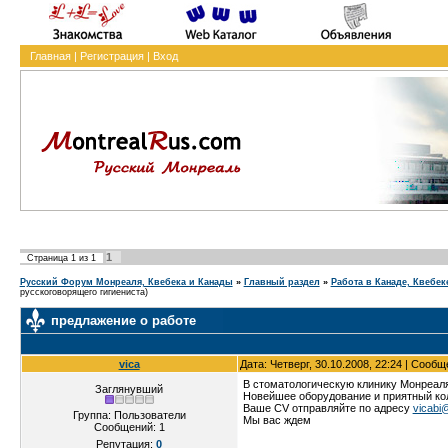
Главная
|
Регистрация
|
Вход
1
Страница
1
из
1
Русский Форум Монреаля, Квебека и Канады
»
Главный раздел
»
Работа в Канаде, Квебек
русскоговорящего гигиениста)
предлажение о работе
vica
Дата: Четверг, 30.10.2008, 22:24 | Сооб
В стоматологическую клинику Монреаля 
Заглянувший
Новейшее оборудование и приятный ко
Ваше CV отправляйте по адресу
vicabi
Группа: Пользователи
Мы вас ждем
Сообщений:
1
Репутация:
0