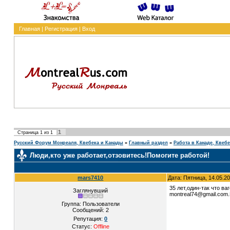
Главная
|
Регистрация
|
Вход
1
Страница
1
из
1
Русский Форум Монреаля, Квебека и Канады
»
Главный раздел
»
Работа в Канаде, Квеб
Люди,кто уже работает,отзовитесь!Помогите работой!
mars7410
Дата: Пятница, 14.05.2
35 лет,один-так что в
Заглянувший
montreal74@gmail.com
Группа: Пользователи
Сообщений:
2
Репутация:
0
Статус:
Offline