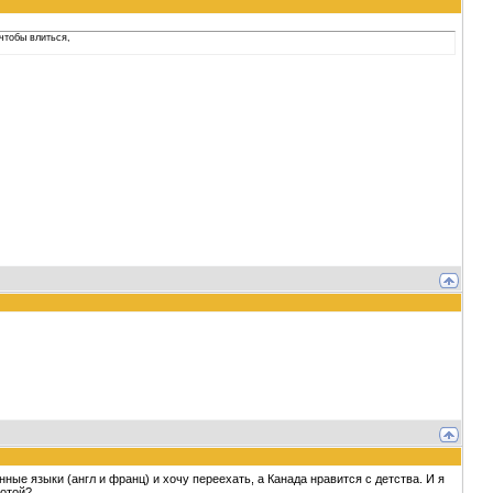
чтобы влиться,
ые языки (англ и франц) и хочу переехать, а Канада нравится с детства. И я
ботой?