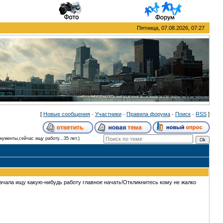
Пятница, 07.08.2026, 07:27
[
Новые сообщения
·
Участники
·
Правила форума
·
Поиск
·
RSS
]
ументы,сейчас ищу работу...35 лет.)
начала ищу какую-нибудь работу главное начать!Откликнитесь кому не жалко