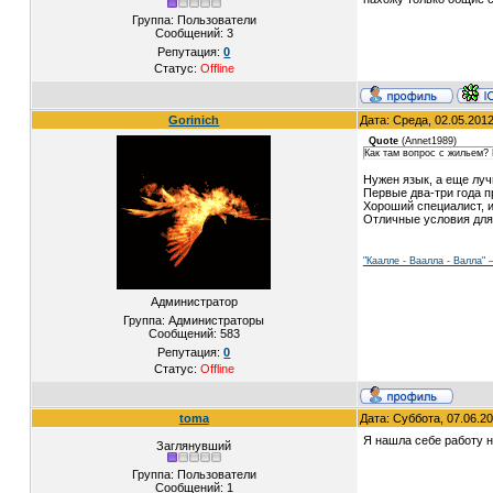
Группа: Пользователи
Сообщений:
3
Репутация:
0
Статус:
Offline
Gorinich
Дата: Среда, 02.05.201
Quote
(
Annet1989
)
Как там вопрос с жильем? 
Нужен язык, а еще луч
Первые два-три года п
Хороший специалист, и
Отличные условия для
"Каалле - Ваалла - Валла"
Администратор
Группа: Администраторы
Сообщений:
583
Репутация:
0
Статус:
Offline
toma
Дата: Суббота, 07.06.2
Я нашла себе работу н
Заглянувший
Группа: Пользователи
Сообщений:
1