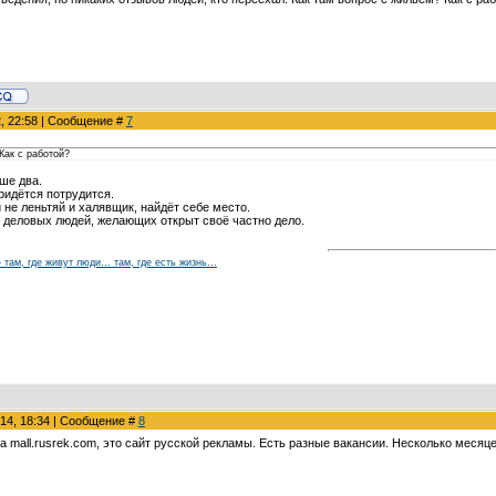
2, 22:58 | Сообщение #
7
Как с работой?
ше два.
ридётся потрудится.
 не леньтяй и халявщик, найдёт себе место.
 деловых людей, желающих открыт своё частно дело.
 – там, где живут люди… там, где есть жизнь…
014, 18:34 | Сообщение #
8
а mall.rusrek.com, это сайт русской рекламы. Есть разные вакансии. Несколько месяце