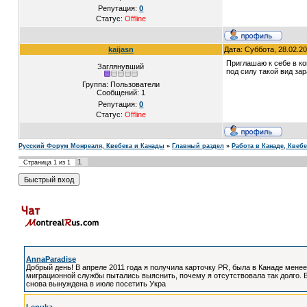
Репутация:
0
Статус:
Offline
kaijasn
Дата: Суббота, 28.02.2
Приглашаю к себе в ко
Заглянувший
под силу такой вид зар
Группа: Пользователи
Сообщений:
1
Репутация:
0
Статус:
Offline
Русский Форум Монреаля, Квебека и Канады
»
Главный раздел
»
Работа в Канаде, Квеб
1
Страница
1
из
1