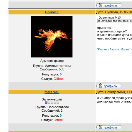
Gorinich
Дата: Суббота, 15.05.2
Quote
(
mars7410
)
35 лет,один-так что вагон
приветик.
а давненько здесь?
и как с языками дела 
чаво вообще умеете де
"Каалле - Ваалла - Валла"
Администратор
Группа: Администраторы
Сообщений:
583
Репутация:
0
Статус:
Offline
mars7410
Дата: Понедельник, 17.
с 26 апреля,французс
Заглянувший
для канадского опыта,
Группа: Пользователи
Сообщений:
2
Репутация:
0
Статус:
Offline