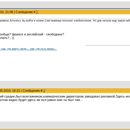
010, 21:58 | Сообщение #
2
 времени.Хотелось бы войти в колею.Сам инжинер-технолог хлебопечения. Но для начала ищу какую-ни
вообще? франсе и английский - свободные?
лать? ; ))
 – там, где живут люди… там, где есть жизнь…
05.2010, 16:21 | Сообщение #
3
кий средне,был монтажником,коммерческим директором,заведовал рекламой.Здесь могу
потом видно будет.здесь же все равно кем ты был там...