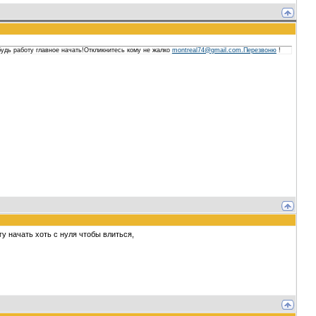
будь работу главное начать!Откликнитесь кому не жалко
montreal74@gmail.com.Перезвоню
!
 начать хоть с нуля чтобы влиться,