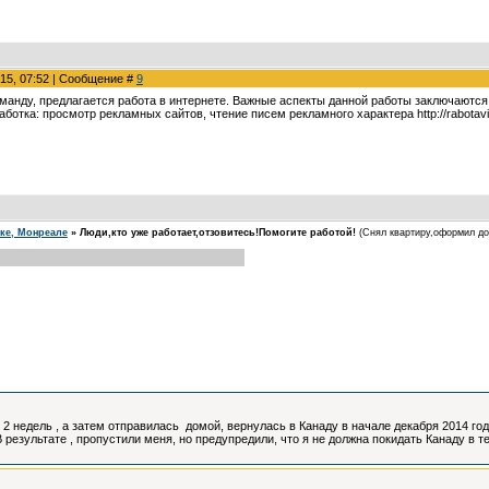
015, 07:52 | Сообщение #
9
манду, предлагается работа в интернете. Важные аспекты данной работы заключаются
аботка: просмотр рекламных сайтов, чтение писем рекламного характера http://rabotavin
еке, Монреале
»
Люди,кто уже работает,отзовитесь!Помогите работой!
(Снял квартиру,оформил док