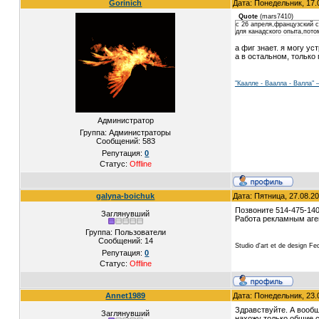
Gorinich
Дата: Понедельник, 17.
Quote
(
mars7410
)
с 26 апреля,французский 
для канадского опыта,пото
а фиг знает. я могу ус
а в остальном, только
"Каалле - Ваалла - Валла"
Администратор
Группа: Администраторы
Сообщений:
583
Репутация:
0
Статус:
Offline
galyna-boichuk
Дата: Пятница, 27.08.2
Позвоните 514-475-140
Заглянувший
Работа рекламным аген
Группа: Пользователи
Сообщений:
14
Studio d'art et de design F
Репутация:
0
Статус:
Offline
Annet1989
Дата: Понедельник, 23.
Здравствуйте. А вообщ
Заглянувший
нахожу только общие с