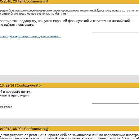
05.2010, 20:49 | Сообщение #
4
средне,был монтажником,коммерческим директором,заведовал рекламой.Здесь могу начать хоть с нуля 
м видно будет.здесь же все равно кем ты был там...
троить в тех. поддержку, но нужен хороший французский и желательно английский...
 по сайтам порыскать.
 – там, где живут люди… там, где есть жизнь…
010, 22:34 | Сообщение #
5
4 и поверьте почту.
том в арт-студии.
edor Panko
04.2012, 08:02 | Сообщение #
6
е там устроиться реально? Я просто сейчас заканчиваю ВУЗ по направлению иностранн
ведения, но никаких отзывов людей, кто переехал. Как там вопрос с жильем? Как с ра