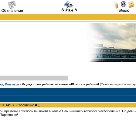
еке, Монреале
»
Люди,кто уже работает,отзовитесь!Помогите работой!
(Снял квартиру,оформил док
010, 14:13 | Сообщение #
1
агон времени.Хотелось бы войти в колею.Сам инжинер-технолог хлебопечения. Но для 
.Перезвоню!