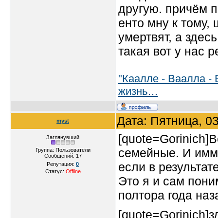
другую. причём п
енто мну к тому,
умертвят, а здес
такая вот у нас 
"Каалле - Ваалла - 
жизнь…
Дата: Пятница, 0
myst
[quote=Gorinich]
Заглянувший
семейные. И имми
Группа: Пользователи
Сообщений:
17
если в результате
Репутация:
0
Статус:
Offline
Это я и сам пони
полтора года наз
[quote=Gorinich]