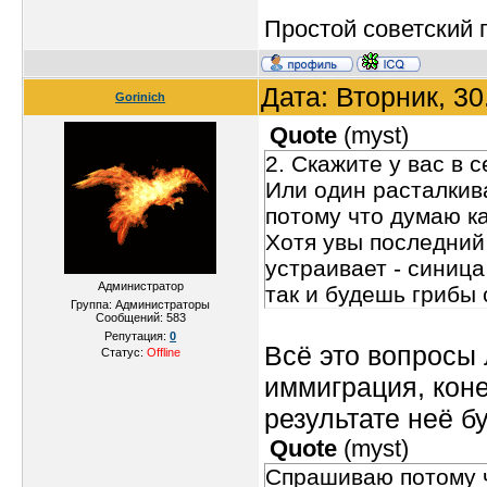
Простой советский п
Дата: Вторник, 3
Gorinich
Quote
(
myst
)
2. Скажите у вас в
Или один расталкив
потому что думаю ка
Хотя увы последний 
устраивает - синица 
Администратор
так и будешь грибы 
Группа: Администраторы
Сообщений:
583
Репутация:
0
Всё это вопросы 
Статус:
Offline
иммиграция, коне
результате неё б
Quote
(
myst
)
Спрашиваю потому ч