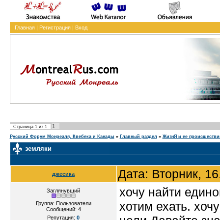
Главная
|
Регистрация
|
Вход
1
Страница
1
из
1
Русский Форум Монреаля, Квебека и Канады
»
Главный раздел
»
ЖизнЯ и ее проиcшестви
земляки
Дата: Вторник, 1
джесика
хочу найти един
Заглянувший
хотим ехать. хочу
Группа: Пользователи
Сообщений:
4
Репутация:
0