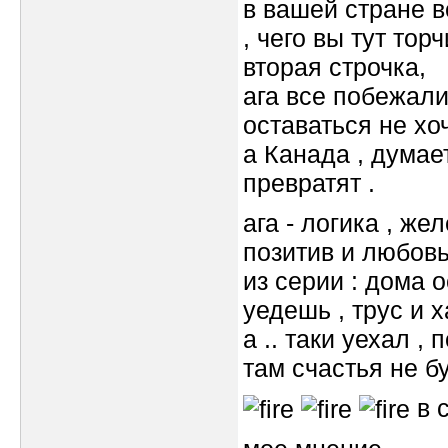
в вашей стране вс
, чего вы тут тор
вторая строчка,
ага все побежали 
оставаться не хоч
а Канада , думае
превратят .
ага - логика , жел
позитив и любовь
из серии : дома о
уедешь , трус и 
а .. таки уехал ,
там счастья не бу
в 