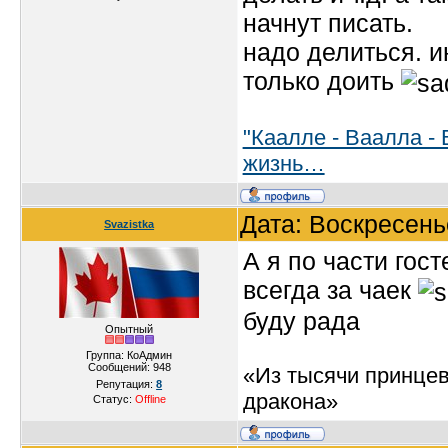
начнут писать.
надо делиться. и
только доить
"Каалле - Ваалла - 
жизнь…
Дата: Воскресень
Svazistka
А я по части гост
всегда за чаек
буду рада
Опытный
Группа: КоАдмин
Сообщений:
948
«Из тысячи принцев
Репутация:
8
дракона»
Статус:
Offline