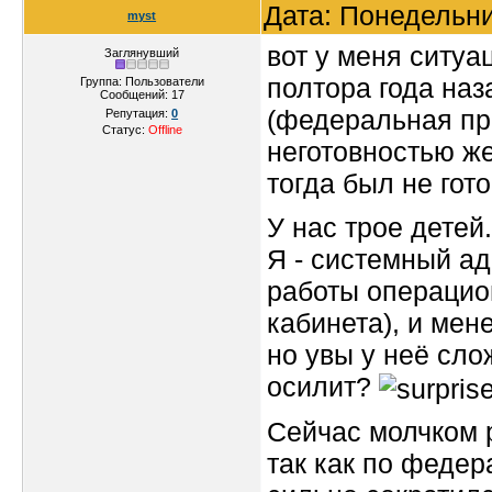
Дата: Понедельни
myst
вот у меня ситуа
Заглянувший
полтора года на
Группа: Пользователи
Сообщений:
17
(федеральная про
Репутация:
0
Статус:
Offline
неготовностью же
тогда был не гото
У нас трое детей
Я - системный ад
работы операцио
кабинета), и мен
но увы у неё сло
осилит?
Сейчас молчком р
так как по феде