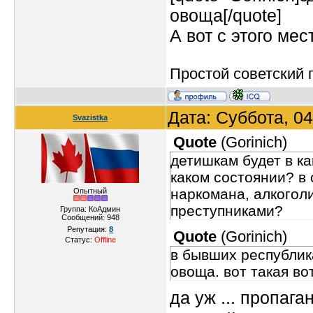
овоща[/quote]
А вот с этого мес
Простой советский п
Дата: Суббота, 0
Svazistka
Quote
(
Gorinich
)
детишкам будет в ка
каком состоянии? в 
наркомана, алкоголи
Опытный
преступниками?
Группа: КоАдмин
Сообщений:
948
Репутация:
8
Quote
(
Gorinich
)
Статус:
Offline
в бывших республика
овоща. вот такая во
да уж ... пропаг