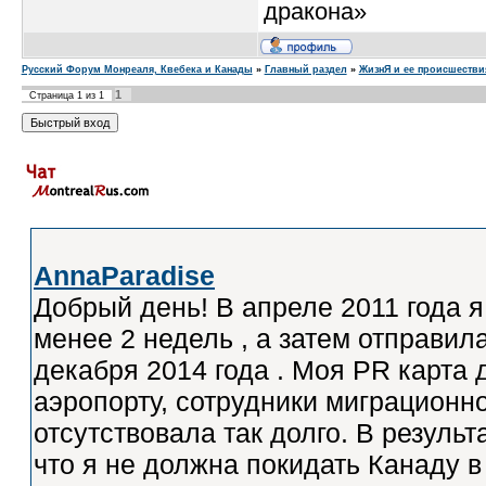
дракона»
Русский Форум Монреаля, Квебека и Канады
»
Главный раздел
»
ЖизнЯ и ее проиcшестви
1
Страница
1
из
1