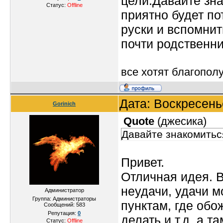
цели.Давайте зн
Статус:
Offline
приятно будет по
руски и вспомнит
почти родственн
все хотят благопол
Дата: Воскресень
Gorinich
Quote
(
джесика
)
Давайте знакомитьс
Привет.
Отличная идея. В
неудачи, удачи м
Администратор
Группа: Администраторы
пунктам, где обо
Сообщений:
583
Репутация:
0
делать и т.д. а т
Статус:
Offline