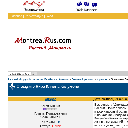
Главная
|
Регистрация
|
Вход
1
Страница
1
из
1
Русский Форум Монреаля, Квебека и Канады
»
Главный раздел
»
Израиль
»
О выдаче Яи
О выдаче Яира Кляйна Колумбии
Ujinper
Дата: Четверг, 21.02.20
В аэропорту "Домодед
Заглянувший
России. По их словам
международный розыск
Группа: Пользователи
В начале 80-х подполк
Сообщений:
1
Колумбии Кляйн и сотр
Репутация:
0
Авторы публикаций от
непосредственных рабо
Статус:
Offline