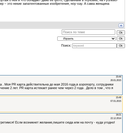
ртаж о ней и что обладает даже ее фото, сделанным в Жуковке, на Рублево-
ер – это некие запатентованные изобретения, ноу-хау. А сама женщина
Поиск: