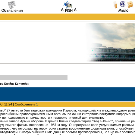
ра Кляйна Колумбии
08, 11:24 | Сообщение #
1
ово" 27 августа был задержан гражданин Израиля, находящийся в международном роз
, российским правоохранительным органам по линии Интерпола поступила информация 
 по подозрению в причастности к террористической деятельности.
овник запаса Армии обороны Израиля Кляйн создал фирму "Ход а-Ханит", приняв на р
удники его фирмы появились в 1987-м году. Он предлагал свои услуги самым разным 
мечают, что он создал на территории страны вооруженные формирования, способные 
тодателей. В колумбийских СМИ данные весьма противоречивы, но Яир был заочно при