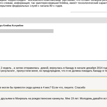
ией. Корреспондент "Московского комсомольца" рассказал, что готовит большой репо
го словам, информация, так заинтересовавшая Кляйна, имеет технологический характ
икрытием федеральных служб с начала 80-х годов.
ра Кляйна Колумбии