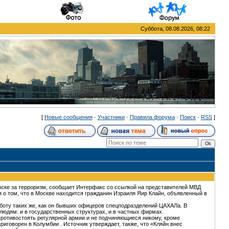
Суббота, 08.08.2026, 08:22
[
Новые сообщения
·
Участники
·
Правила форума
·
Поиск
·
RSS
]
ыске за терроризм, сообщает Интерфакс со ссылкой на представителей МВД
о том, что в Москве находится гражданин Израиля Яир Клайн, объявленный в
аботу таких же, как он бывших офицеров спецподразделений ЦАХАЛа. В
людям: и в государственных структурах, и в частных фирмах.
противостоять регулярной армии и не подчиняющиеся никому, кроме
говорен в Колумбии . Источник утверждает, также, что «Кляйн внес