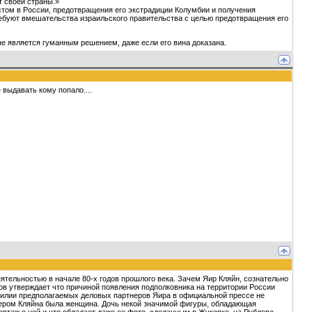
т своей страны.»
том в России, предотвращения его экстрадиции Колумбии и получения
ребуют вмешательства израильского правительства с целью предотвращения его
не является гуманным решением, даже если его вина доказана.
 выдавать кому попало....
тельностью в начале 80-х годов прошлого века. Зачем Яир Кляйн, сознательно
иков утверждает что причиной появления подполковника на территории России
милии предполагаемых деловых партнеров Яира в официальной прессе не
нером Кляйна была женщина. Дочь некой значимой фигуры, обладающая