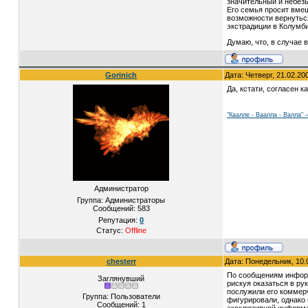
значительный и небезы
Его семья просит вме
возможности вернутьс
экстрадиции в Колумб
Думаю, что, в случае 
Gorinich
Дата: Четверг, 21.02.20
Да, кстати, согласен к
"Каалле - Ваалла - Валла"
Администратор
Группа: Администраторы
Сообщений:
583
Репутация:
0
Статус:
Offline
chesterr
Дата: Понедельник, 10.
По сообщениям информ
Заглянувший
рискуя оказаться в ру
послужили его коммер
Группа: Пользователи
фигурировали, однако
Сообщений:
1