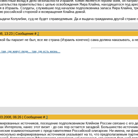
звестный вклад в дело безопасности Израиля. Кляйн является героем боев, он патрио
шательства правительства с целью освобождения Яира Клайна, находящегося под арес
я в Израиль. Солдаты, служившие под началом подполковника запаса Яира Клайна, т
ию российской стороной и возвращения Клайна домой.
выдачи Колумбии, суд не будет справедливым. Да и выдача гражданина другой стране 
08, 13:23 | Сообщение #
2
акой бы паразит не был, все же страна (Израиль конечно) сама должна наказывать, а не
 – там, где живут люди… там, где есть жизнь…
03.2008, 06:26 | Сообщение #
3
ированных источников, посещение подполковником Кляйном России связано с его дея
ках Интерпола, нанес этот визит - до сих пор остается загадкой. Большинство источн
ческие взаимоотношения с представителями Российской олигархии. Ни имена, ни фа
 несколько информированных источников указывают на то, что предполагаемым парт