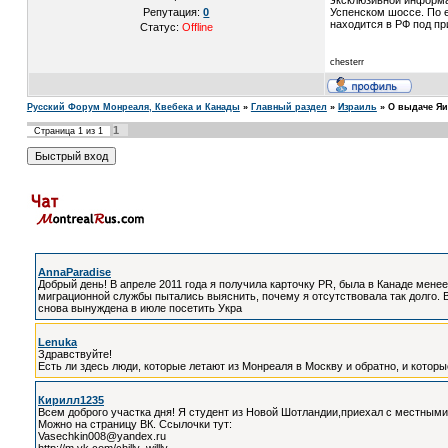
эксклюзивной информац
Репутация:
0
Успенском шоссе. По е
находится в РФ под пр
Статус:
Offline
chesterr
Русский Форум Монреаля, Квебека и Канады
»
Главный раздел
»
Израиль
»
О выдаче Яи
1
Страница
1
из
1