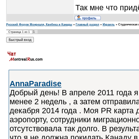
Так мне что прид
Русский Форум Монреаля, Квебека и Канады
»
Главный раздел
»
Израиль
»
Студенческая 
1
Страница
1
из
1