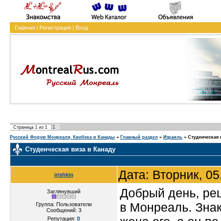
Главная
|
Регистрация
|
Вход
1
Страница
1
из
1
Русский Форум Монреаля, Квебека и Канады
»
Главный раздел
»
Израиль
»
Студенческая 
Студенческая виза в Канаду
Дата: Вторник, 0
irishkin
Добрый день, ре
Заглянувший
в Монреаль. Зна
Группа: Пользователи
Сообщений:
3
Репутация:
0