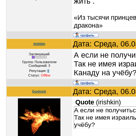
жить .
«Из тысячи принцев
дракона»
Дата: Среда, 06.
irishkin
А если не получи
Заглянувший
Так не имея изра
Группа: Пользователи
Сообщений:
3
Канаду на учёбу
Репутация:
0
Статус:
Offline
Дата: Среда, 06.
Gorinich
Quote
(
irishkin
)
А если не получитьс
Так не имея израиль
учёбу?