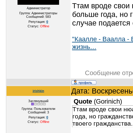
Ттам вроде свои
Администратор
больше года, но 
Группа: Администраторы
Сообщений:
583
случае подается 
Репутация:
0
Статус:
Offline
"Каалле - Ваалла - 
жизнь…
Сообщение отр
Дата: Воскресень
irishkin
Quote
(
Gorinich
)
Заглянувший
Ттам вроде свои ню
Группа: Пользователи
Сообщений:
3
года, но гражданств
Репутация:
0
Статус:
Offline
твоего гражданства.