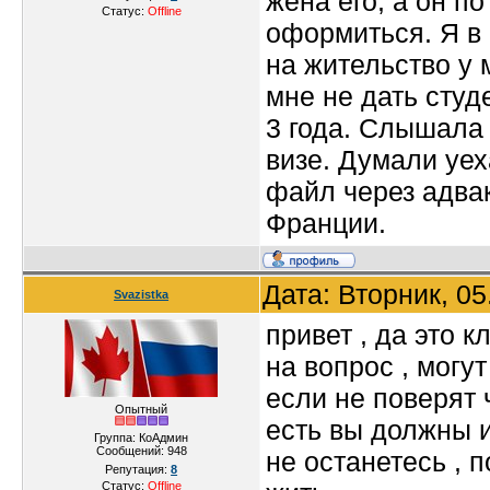
жена его, а он по
Статус:
Offline
оформиться. Я в 
на жительство у 
мне не дать студ
3 года. Слышала 
визе. Думали уех
файл через адва
Франции.
Дата: Вторник, 0
Svazistka
привет , да это 
на вопрос , могут
если не поверят ч
Опытный
есть вы должны и
Группа: КоАдмин
Сообщений:
948
не останетесь , 
Репутация:
8
Статус:
Offline