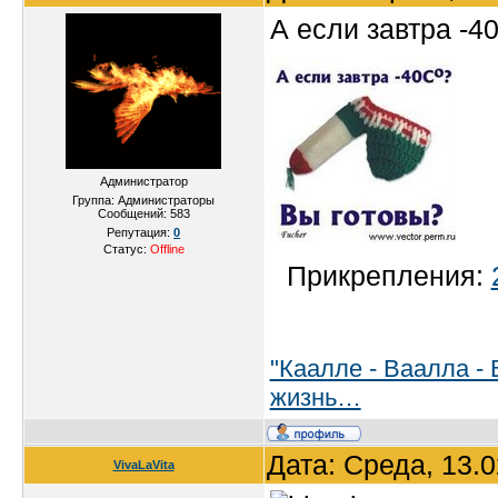
А если завтра -40
Администратор
Группа: Администраторы
Сообщений:
583
Репутация:
0
Статус:
Offline
Прикрепления:
"Каалле - Ваалла - 
жизнь…
Дата: Среда, 13.
VivaLaVita