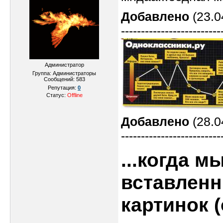
Добавлено
(23.0
-------------------------
Администратор
Группа: Администраторы
Сообщений:
583
Репутация:
0
Статус:
Offline
Добавлено
(28.0
-------------------------
...когда м
вставленн
картинок 