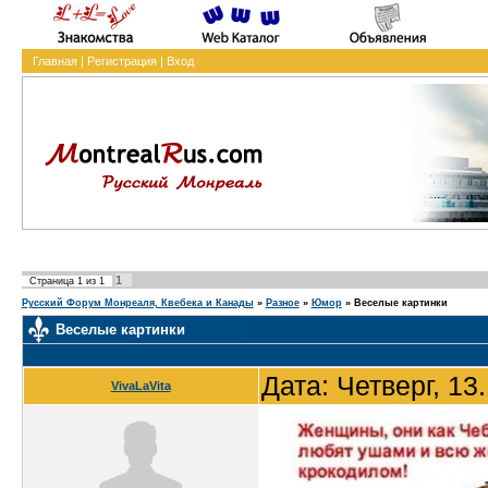
Главная
|
Регистрация
|
Вход
1
Страница
1
из
1
Русский Форум Монреаля, Квебека и Канады
»
Разное
»
Юмор
»
Веселые картинки
Веселые картинки
Дата: Четверг, 13
VivaLaVita