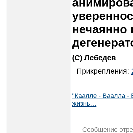
анимирова
увереннос
нечаянно 
дегенера
(С) Лебедев
Прикрепления:
"Каалле - Ваалла - 
жизнь…
Сообщение отр