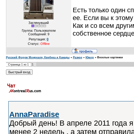
Есть только один 
ее. Если вы к этому
Заглянувший
Как и со всем друг
Группа: Пользователи
собственное сердце
Сообщений:
9
Репутация:
0
Статус:
Offline
Русский Форум Монреаля, Квебека и Канады
»
Разное
»
Юмор
»
Веселые картинки
1
Страница
1
из
1