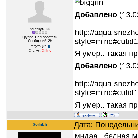
Добавлено
(13.0
-------------------------
Заглянувший
http://aqua-snezh
Группа: Пользователи
style=mine#cutid1
Сообщений:
29
Репутация:
0
Статус:
Offline
Я умер.. такая пр
Добавлено
(13.0
-------------------------
http://aqua-snezh
style=mine#cutid1
Я умер.. такая пр
Дата: Понедельни
Gorinich
мндаа...бедная м