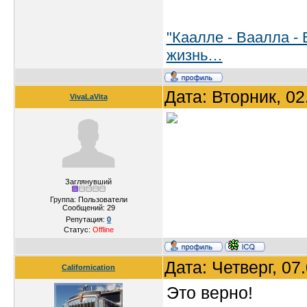
"Каалле - Ваалла - 
жизнь…
Дата: Вторник, 0
VivaLaVita
Заглянувший
Группа: Пользователи
Сообщений:
29
Репутация:
0
Статус:
Offline
Дата: Четверг, 07
Californication
Это верно!