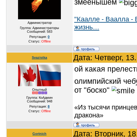
змеенышем
"Каалле - Ваалла - 
Администратор
жизнь…
Группа: Администраторы
Сообщений:
583
Репутация:
0
Статус:
Offline
Дата: Четверг, 13
Svazistka
ой какая прелест
олимпийский чеб
от "боско"
Опытный
Группа: КоАдмин
Сообщений:
948
«Из тысячи принцев
Репутация:
8
Статус:
Offline
дракона»
Дата: Вторник, 1
Gorinich